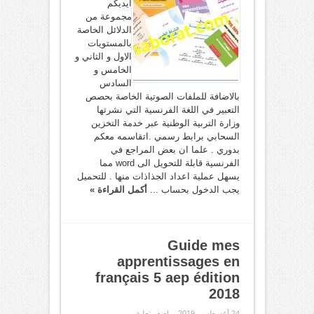
ايديكم
مجموعة من
الدلائل الخاصة
بالمستويات
الاول و الثاني و
الخامس و
السادس
بالاضافة للملفات الصوتية الخاصة بحصص
التعبير في اللغة الفرنسية التي نشرتها
وزارة التربية الوطنية عبر خدمة التخزين
السحابي برابط رسمي .اتقاسمه معكم
بدوري . علما ان بعض المراجع في
الفرنسية قابلة للتحويل الى word مما
يسهل عملية اعداد الجذاذات منها . للتحميل
يجب الدخول بحساب ...
أكمل القراءة »
Guide mes
apprentissages en
français 5 aep édition
2018
24 أغسطس، 2019
اضف تعليق