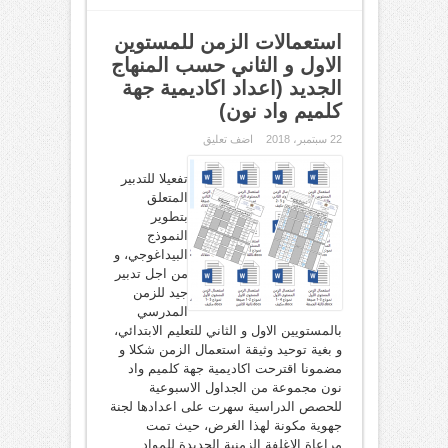
استعمالات الزمن للمستوين
الاول و الثاني حسب المنهاج
الجديد (اعداد اكاديمية جهة
كلميم واد نون)
22 سبتمبر، 2018
اضف تعليق
تفعيلا للتدبير
المتعلق
بتطوير
النموذج
البيداغوجي، و
من اجل تدبير
جيد للزمن
المدرسي
بالمستويين الاول و الثاني للتعليم الابتدائي،
و بغية توحيد وثيقة استعمال الزمن شكلا و
مضمونا اقترحت اكاديمية جهة كلميم واد
نون مجموعة من الجداول الاسبوعية
للحصص الدراسية سهرت على اعدادها لجنة
جهوية مكونة لهذا الغرض، حيث تمت
مراعاة الاغلفة الزمنية الجديدة للمواد