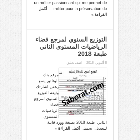
un métier passionnant qui me permet de
militer pour la préservation de ...
أكمل
القراءة »
التوزيع السنوي لمرجع فضاء
الرياضيات المستوى الثاني
طبعة 2018
8 أكتوبر، 2018
اضف تعليق
موقع بنك
الوثائق يضع
رهعن اشارتك
وثيقة التوزيع
السنوي لمرجع
فضاء
الرياضيات
المستوى
الثاني طبعة 2018 بصيغة وورد قابلة
للتعديل. تحميل
أكمل القراءة »