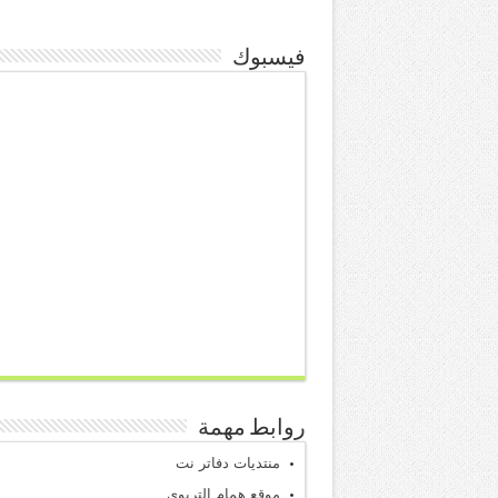
فيسبوك
روابط مهمة
منتديات دفاتر نت
موقع همام التربوي