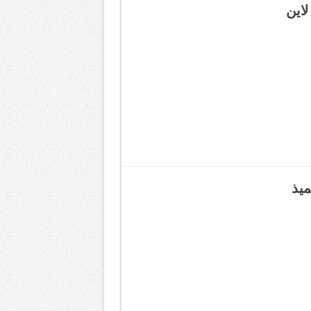
لاين
ميذ