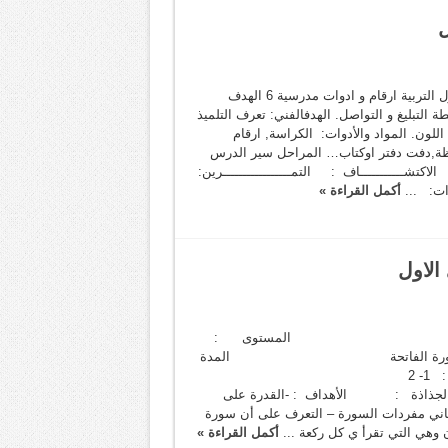
ل
النموذج المستوى المكون الموضوع الجذاذة الأول التربية ارقام و ادوات مدرسية 6 الهدف
التبليغ و التواصل. الهدفالفني: تعرف التلميذ
للون. المواد والأدوات: الكراسة, ارقام
ظة,دفت دفتر اوكتاب… المراحل سير الدرس
 الاكتشـــــــــــاف : التمـــــــــــــــــرين:
ثرات: ...
أكمل القراءة »
الاول
قرآن الكريم المستوى :
وع : سورة الفاتحة المدة
الزمنية : 30 د × 2 الحصة : 1- 2
هداف : -القدرة على
اني مفردات السورة – التعرف على أن سورة
ي التي تقرأ ي كل ركعة ...
أكمل القراءة »