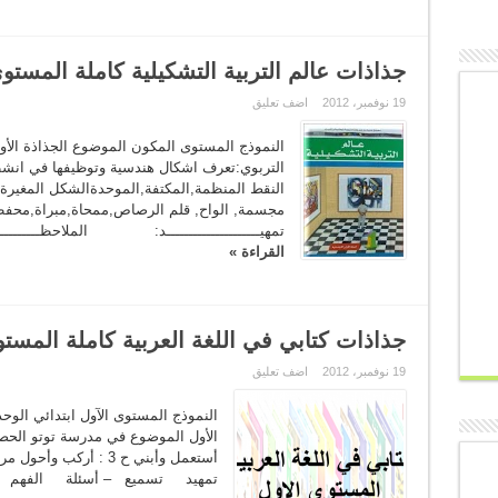
جذاذات عالم التربية التشكيلية كاملة المستو
19 نوفمبر، 2012
اضف تعليق
التربوي:تعرف اشكال هندسية وتوظيفها في انشطة 
النقط المنظمة,المكتفة,الموحدةالشكل المغيرة ا
مجسمة, الواح, قلم الرصاص,ممحاة,مبراة,محف
تمهيـــــــــــــــــــــد: الملاحظـــــــ
القراءة »
جذاذات كتابي في اللغة العربية كاملة المستو
19 نوفمبر، 2012
اضف تعليق
النموذج المستوى الآول ابتدائي الوح
أستعمل وأبني ح 3 : أ
تمهيد تسميع – أسئلة الفهم