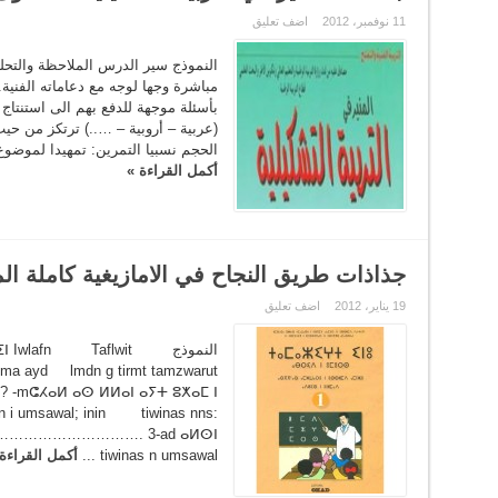
11 نوفمبر، 2012
اضف تعليق
النموذج سير الدرس الملاحظة والتحلي
مباشرة وجها لوجه مع دعاماته الفنية.
بأسئلة موجهة للدفع بهم الى استنتا
(عربية – أروبية – …..) ترتكز من ح
الحجم نسبيا التمرين: تمهيدا لموضوع 
أكمل القراءة »
جذاذات طريق النجاح في الامازيغية كاملة ال
19 يناير، 2012
اضف تعليق
النموذج ⵏ Iwlafn Taflwit
 ma ayd lmdn g tirmt tamzwarut
 -mⵛⵃⴰⵍ ⴰⵙ ⵍⵍⴰⵏ ⴰⵢⵜ ⵓⵅⴰⵎ ⵏ
n i umsawal; inin tiwinas nns:
……………………. 3-ad ⴰⵍⵙⵏ
tiwinas n umsawal ...
أكمل القراءة