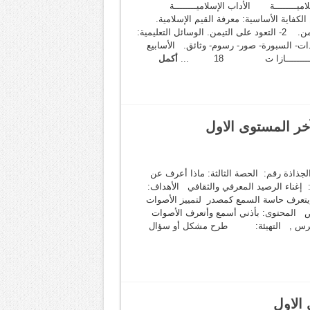
لإسلاميــــــــة الأداب الإسلاميــــــــة
ـــــــــــــن الكفاية الأساسية: معرفة القيم الإسلامية.
الكفايات النوعية: 1- تطبيق خلق التيمن. 2- التعود على التيمن. الوسائل التعليمية:
ات- السبورة- صور- رسوم- وثائق. الأسابيع
ـــــــــــازا ت 18 ...
أكمل
ر المستوى الاول
شاط العلمي الجذاذة رقم: الحصة الثالثة: ماذا أعرف عن
 إغناء الرصيد المعرفي والثقافي الأهداف:
_يتعرف حاسة السمع كمصدر لتمييز الأصوات
راض المحتوى: بأذني أسمع وأتعرف الأصوات
هة, جرس , التهيئة: طرح مشكل أو سؤال
 الاول