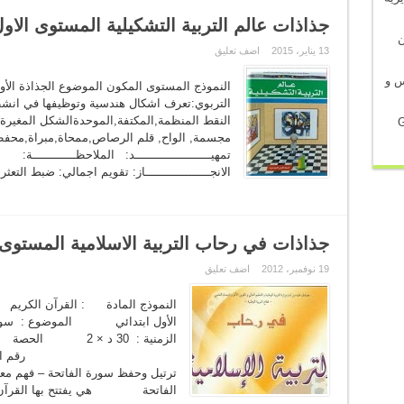
جذاذات عالم التربية التشكيلية المستوى الاو
في شأن
13 يناير، 2015
اضف تعليق
س و
التربوي:تعرف اشكال هندسية وتوظيفها في انشطة 
النقط المنظمة,المكتفة,الموحدةالشكل المغيرة ا
G
مجسمة, الواح, قلم الرصاص,ممحاة,مبراة,محف
تمهيـــــــــــــــــــــد: الملاحظــــــــــــة:
الانجــــــــــــــــــاز: تقويم اجمالي: ضبط التع
جذاذات في رحاب التربية الاسلامية المستوى 
19 نوفمبر، 2012
اضف تعليق
النموذج المادة : ال
الأول ابتدائي الموض
رقم الجذاذة : الأ
ترتيل وحفظ سورة الفاتحة – فهم مع
الفاتحة هي يفتتح بها القرآن وه