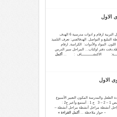
ى الاول
النموذج المستوى المكون الموضوع الجذاذة الأول التربية ارقام و ادوات مدرسية 6 الهدف
التبليغ و التواصل. الهدفالفني: تعرف التلميذ
للون. المواد والأدوات: الكراسة, ارقام
ظة,دفت دفتر اوكتاب… المراحل سير الدرس
ـــــة: الاكتشـــــــــــاف : ...
أكمل
ى الاول
دة الطفل والمدرسة المكون التعبير الأسبوع
الأول الموضوع في مدرسة توتو الحصص 1 – 2 – 3 ح 1 : أستمع وأعبر ح2 :
ركب وأحول مراحل أنشطة مراحل أنشطة مراحل أنشطة –
 – حوار ملاحظة ...
أكمل القراءة »