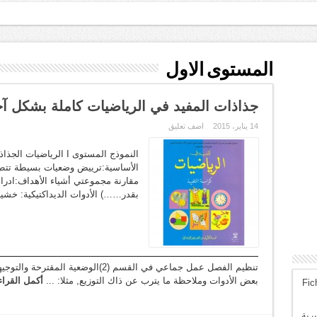
حة من ط
المستوى الاول
جذاذات المفيد في الرياضيات كاملة بشكل آخ
14 يناير، 2015
اضف تعليق
النموذج المستوى I الر
الأساسية:ترييض وضعيات بسيطة تتطل
مقارنة مجموعتي أشياء الأهداف:ادرا
بقدر……) الأدوات الديداكتيكية: خش
تنظيم الفصل عمل جماعي في القسم (2)الوض
بعض الأدوات وملاحظة ما يترب عن ذاك التوزيع, مثلا: ...
أكمل القراء
Fic
رية