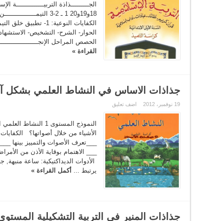
الجـــــــــذاذة التربيــــــــــــــة ا
18و19و20 1 ـ 2-3 التيمـــ
الحوار- الشرح- التشخيص- الاستشهاد
الحصص المراحل الإنجـــــــــــــــــ
القراءة »
جذاذات الاساس في النشاط العلمي بشكل آخ
19 نوفمبر، 2012
اضف تعليق
النموذج المستوى 1 الن
الأشياء من خلال أصواتها؟ الكفايات:
___تعرف الأصوات والتمييز بينها __
___ الاهتمام بوقاية الأذن من الأم
الأدوات الديداكتيكية: ساعة منب
يرتبط ...
أكمل القراءة »
جذاذات المنير في التربية التشكيلية المستوى