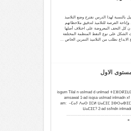
ل بالنسبة لهذا الدرس نقترح وضع التلاميذ
 وإتاحة الفرصة للتلاميذ لتدقيق ملاحظاتهم
ج ن كل التحف المعروضة على اختلاف أصلها
يث الشكل على نوع النقط المنظمة المختلفة
الابداع نطلب من التلاميذ التمرين الخاص ...
مستوى الاول
isgurn Tilal n uslmad d unlmad ⵜⵉⴼⵔⴽⵉⵡⵉ
amsawal 1-ad isqsa uslmad inlmadn xf
am: –ⵎⴰⵢ ⴷⴰⵙ ⵉⵎⵍ ⵡⴰⵎⵉⵎ ⵉⴱⵔⴰⵀⵉⵎ?
ⵡⴰⵎⵉⵎ? 2-ad ssfndn inlmad
……………………………………. …………
 »