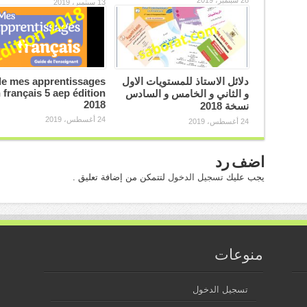
13 سبتمبر، 2019
دلائل الاستاذ للمستويات الاول
e mes apprentissages
 français 5 aep édition
و الثاني و الخامس و السادس
2018
نسخة 2018
24 أغسطس، 2019
24 أغسطس، 2019
اضف رد
يجب عليك
تسجيل الدخول
لتتمكن من إضافة تعليق .
منوعات
تسجيل الدخول