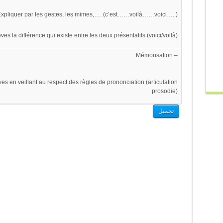
xpliquer par les gestes, les mimes,…. (c’est……voilà……voici…..)
es la différence qui existe entre les deux présentatifs (voici/voilà).
– Mémorisation
èves en veillant au respect des règles de prononciation (articulation
prosodie).
تحميل