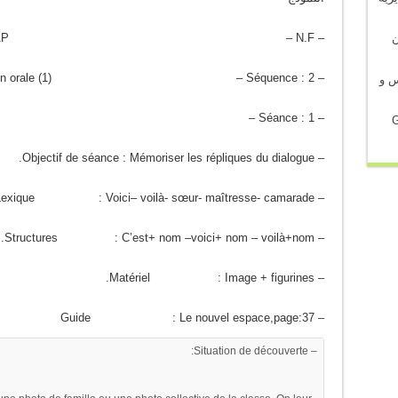
– Niveau : 2AP – N.F :
في شأن
– Matière : Expression orale (1) – Séquence : 2
س و
– Thème : En classe – Séance : 1
G
– Objectif de séance : Mémoriser les répliques du dialogue.
– Lexique : Voici– voilà- sœur- maîtresse- camarade.
– Structures : C’est+ nom –voici+ nom – voilà+nom.
– Matériel : Image + figurines.
– Guide : Le nouvel espace,page:37
– Situation de découverte: