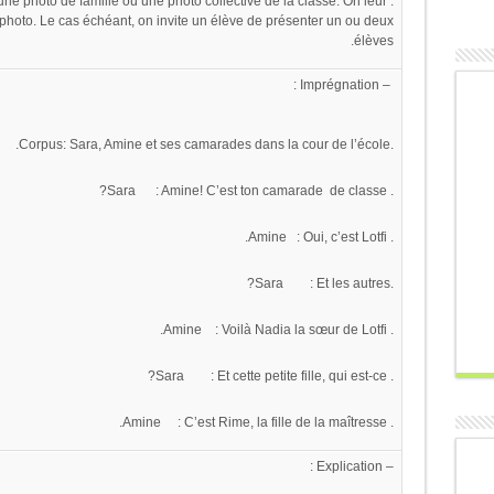
ne photo de famille ou une photo collective de la classe. On leur
hoto. Le cas échéant, on invite un élève de présenter un ou deux
élèves.
– Imprégnation :
.Corpus: Sara, Amine et ses camarades dans la cour de l’école.
. Sara : Amine! C’est ton camarade de classe?
. Amine : Oui, c’est Lotfi.
.Sara : Et les autres?
. Amine : Voilà Nadia la sœur de Lotfi.
. Sara : Et cette petite fille, qui est-ce?
. Amine : C’est Rime, la fille de la maîtresse.
– Explication :