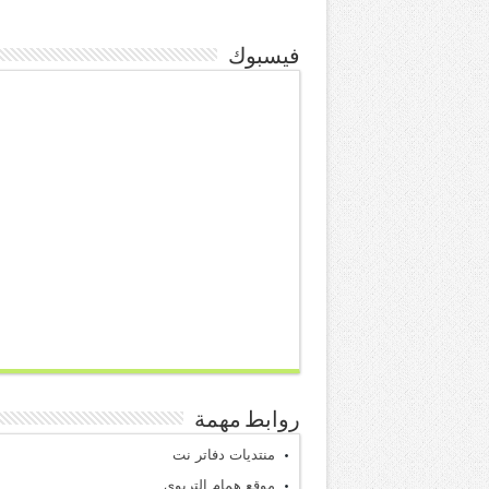
فيسبوك
روابط مهمة
منتديات دفاتر نت
موقع همام التربوي