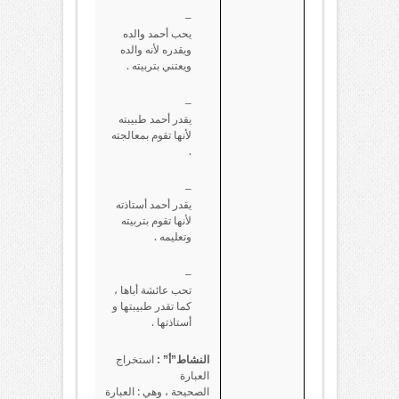
–
يحب أحمد والده
ويقدره لأنه والده
ويعتني بتربيته .
–
يقدر أحمد طبيبته
لأنها تقوم بمعالجته
.
–
يقدر أحمد أستاذته
لأنها تقوم بتربيته
وتعليمه .
–
تحب عائشة أباها ،
كما تقدر طبيبتها و
أستاذتها .
استخراج
النشاط”أ” :
العبارة
الصحيحة ، وهي : العبارة