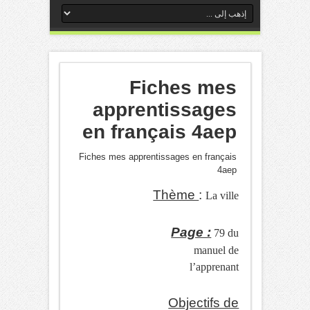
Fiches mes
apprentissages
en français 4aep
Fiches mes apprentissages en français
4aep
Thème
:
La ville
Page :
79 du
manuel de
l’apprenant
Objectifs de