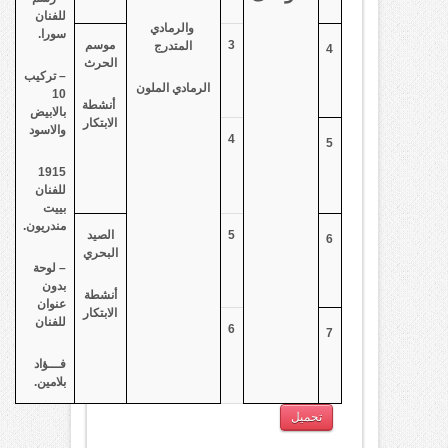
للفنان
والرمادي
سورا.
3
موسم
المتدرج
4
الحرث
– تركيب
الرمادي الملون
10
أنشطة
بالابيض
الابتكار
والاسود
4
5
1915
للفنان
بييت
مندريون.
5
الصيد
6
البحري
– لوحة
بدون
أنشطة
عنوان
الابتكار
للفنان
6
7
فـــؤاد
بلامين.
تحميل