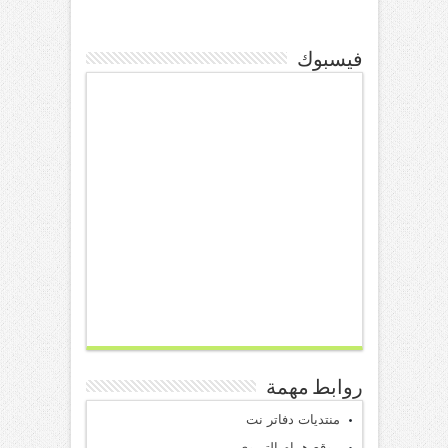
فيسبوك
روابط مهمة
منتديات دفاتر نت
موقع همام التربوي