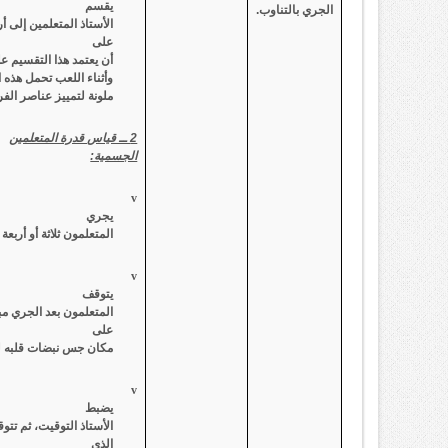
يقسم
الجري بالتناوب.
الأستاذ المتعلمين إلى 
على
أن يعتمد هذا التقسيم ع
وأثناء اللعب تحمل هذه ا
ملونة لتمييز عناصر الفر
2 ــ قياس قدرة المتعلمين
الجسمية:
v
يجري
المتعلمون ثلاثة أو أر
v
يتوقف
المتعلمون بعد الجري مب
على
مكان جس نبضات قلبه لي
v
يضبط
الأستاذ التوقيت، ثم تت
الذي