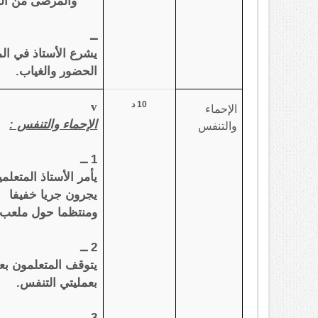
والمرضى من التل
ــ
يشرع الأستاذ في ال
الحضور والغياب.
10 د
v
الإحماء
الإحماء والتنفس :
والتنفس
1 ــ
يأمر الأستاذ المتعلم
يجرون جريا خفيفا
ومنتظما حول ملعب
2 ــ
يتوقف المتعلمون بعد
بعمليتي التنفس.
3 ــ