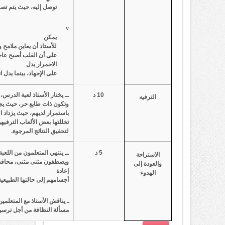
توصل إليه، حيث يتم تصن
v
يمكن
للأستاذ أن يعاين ملامح 
على أن القلب أصبح عاج
الاحمرار يدل
على الإجهاد، بينما يدل 
10 د
ــ يختار الأستاذ لعبة الدرس،
الترفيه
وتكون ذات طابع حر، حيث يجر
باستمرار لديهم، حيث يزداد ا
تخللتها بعض الألعاب الترفيه
لتحقيق النتائج المرجوة.
5 د
ــ ينتهي المتعلمون من اللعبة
الاستراحة
ويصطفون مثنى مثنى، محافظي
والعودة إلى
إعادة
الهدوء
أجسامهم إلى حالتها الطبيعية
ـ يناقش الأستاذ مع المتعلمين
مسألة النظافة من أجل ترسيخ 