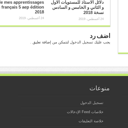
دلائل الاستاذ للمستويات الاول
e mes apprentissages
 français 5 aep édition
و الثاني و الخامس و السادس
2018
نسخة 2018
24 أغسطس، 2019
24 أغسطس، 2019
اضف رد
يجب عليك
تسجيل الدخول
لتتمكن من إضافة تعليق .
منوعات
تسجيل الدخول
خلاصات Feed الإدخالات
خلاصة التعليقات