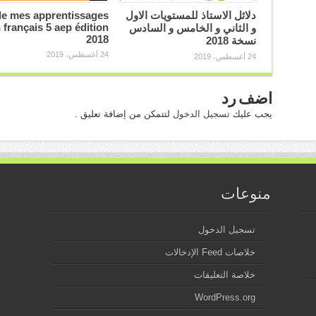
دلائل الاستاذ للمستويات الاول
e mes apprentissages
 français 5 aep édition
و الثاني و الخامس و السادس
2018
نسخة 2018
24 أغسطس، 2019
24 أغسطس، 2019
اضف رد
يجب عليك
تسجيل الدخول
لتتمكن من إضافة تعليق .
منوعات
تسجيل الدخول
خلاصات Feed الإدخالات
خلاصة التعليقات
WordPress.org