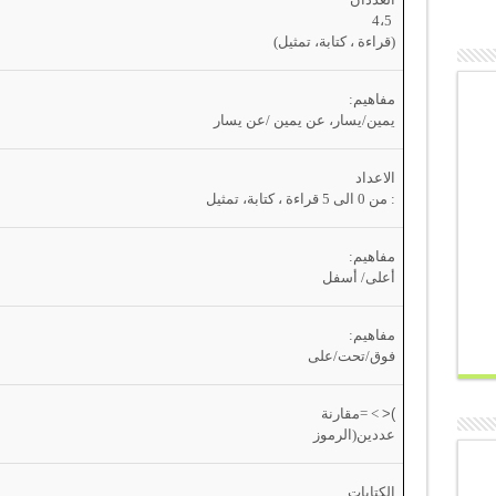
4،5
(قراءة ، كتابة، تمثيل)
مفاهيم:
يمين/يسار، عن يمين /عن يسار
الاعداد
: من 0 الى 5 قراءة ، كتابة، تمثيل
مفاهيم:
أعلى/ أسفل
مفاهيم:
فوق/تحت/على
)
<
>
=
مقارنة
عددين(الرموز
الكتابات