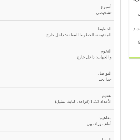
أسبوع
تشخيصي
في شأن
س و
الخطوط
المفتوحة، الخطوط المغلقة: داخل خارج
G
الثخوم
و الجهات: داخل خارج
التواصل
حدا بحد
تقديم
الأعداد 1،2،3 (قراءة ، كتابة، تمثيل)
مفاهيم:
أمام ، وراء، بين
العددان